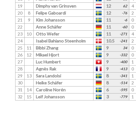
30
Heike Schäfer
8
2
0
-514
27
-226
31
14
Caroline Norén
6
0
0
-595
-226
-101
32
15
Leif Johansson
3
1
0
-779
-184
-131