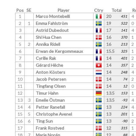
5
2
Annika Ridell
16
2
1
213
6
-52
6
Erwan de Kergommeaux
15.5
1
2
325
-2
56
7
Cyrille Rak
14
2
0
401
87
-74
8
Gérard Hêche
14
2
2
357
40
101
9
Anton Kösters
14
4
1
248
144
-15
10
Jacob Petersen
14
2
2
74
23
33
11
Tingfang Olsen
14
0
4
12
-247
221
12
Timur Hahn
13.5
1
4
153
-74
135
13
3
Emelie Östman
13.5
4
1
-93
69
-48
14
4
Petter Ranefall
13
4
2
224
273
2
15
5
Christophe Avenel
13
1
4
201
-11
191
16
6
Ting Sun
13
2
2
-90
102
68
17
Frank Rostved
12
1
0
315
-94
-77
18
7
Marie Norén
12
4
1
88
387
-118
19
Dimphy van Grinsven
12
4
2
62
162
153
20
8
Felipe Gaboardi
12
2
2
-76
39
-31
21
9
Kim Johansson
11
0
4
-6
-86
138
22
Anne Schäfer
11
0
2
-60
-88
48
23
10
Otto Wefer
11
4
1
-271
94
-46
24
Isabel Bahiano Steenholm
10.5
2
1
-241
-62
67
25
11
Bibbi Zhang
9
0
0
34
-117
-184
26
12
Mikael Hjort
9
0
1
-332
-120
-63
27
Luc Humbert
9
1
1
-400
-1
-89
28
Agnès Rak
9
0
4
-413
-172
77
29
13
Sara Landolsi
8
1
0
-341
-23
-246